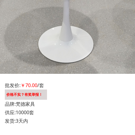
批发价:
￥70.00
/套
价格不实？有奖举报！
品牌:梵德家具
供应:10000套
发货:3天内