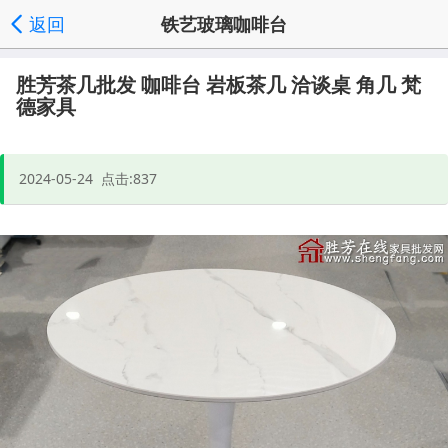
返回
铁艺玻璃咖啡台
发送询价
分享好友
家具批发首页
频道列表
|
|
|
', '取消');">
胜芳茶几批发 咖啡台 岩板茶几 洽谈桌 角几 梵
德家具
2024-05-24 点击:837