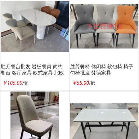
胜芳餐台批发 岩板餐桌 简约
胜芳餐椅 休闲椅 软包椅 椅子
餐台 客厅家具 欧式家具 北欧
勺椅批发 梵德家具
梵德家具
￥105.00
￥55.00
/套
/把